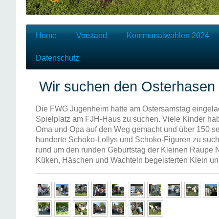
Home
Vorstand
Kommunalwahlen 2024
Datenschutz
Wir suchen den Osterhasen -
Die FWG Jugenheim hatte am Ostersamstag eingela
Spielplatz am FJH-Haus zu suchen. Viele Kinder hab
Oma und Opa auf den Weg gemacht und über 150 selb
hunderte Schoko-Lollys und Schoko-Figuren zu su
rund um den runden Geburtstag der Kleinen Raupe N
Küken, Häschen und Wachteln begeisterten Klein u