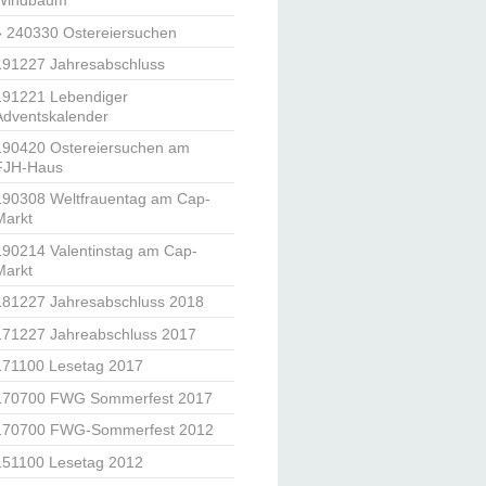
Windbaum
240330 Ostereiersuchen
191227 Jahresabschluss
191221 Lebendiger
Adventskalender
190420 Ostereiersuchen am
FJH-Haus
190308 Weltfrauentag am Cap-
Markt
190214 Valentinstag am Cap-
Markt
181227 Jahresabschluss 2018
171227 Jahreabschluss 2017
171100 Lesetag 2017
170700 FWG Sommerfest 2017
170700 FWG-Sommerfest 2012
151100 Lesetag 2012