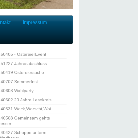
ntakt
Impressum
260405 - OstereierEvent
251227 Jahresabschluss
250419 Ostereiersuche
240707 Sommerfest
240608 Wahlparty
240602 20 Jahre Lesekreis
240531 Weck,Worscht,Woi
240508 Gemeinsam gehts
besser
240427 Schoppe unterm